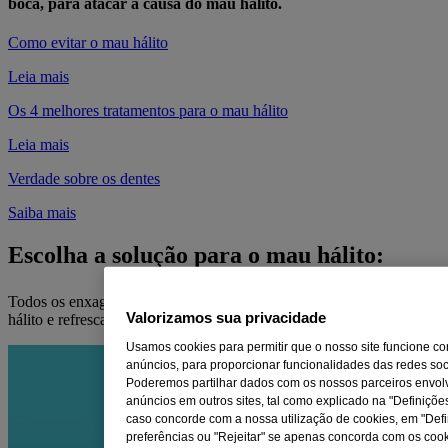
boca, para atacar a causa do mau hálito.
Como evitar o mau hálito
Leia mais
Os 4 melhores tratamentos para o mau hálito
Leia mais
Verdade sobre os dentes
Saiba mais
Escolha a solução para o mau hálito:
®
Todos os enxaguatórios LISTERINE
eliminam os germes do mau
Valorizamos sua privacidade
hálito e refrescam sua boca, para que fique totalmente limpa
Usamos cookies para permitir que o nosso site funcione co
anúncios, para proporcionar funcionalidades das redes soci
Poderemos partilhar dados com os nossos parceiros envolv
anúncios em outros sites, tal como explicado na "Definições
caso concorde com a nossa utilização de cookies, em "Defi
preferências ou "Rejeitar" se apenas concorda com os cook